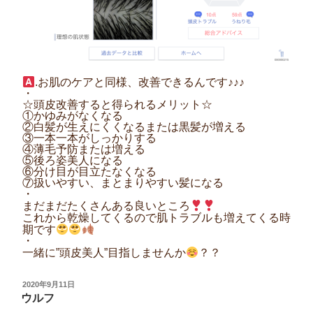
.お肌のケアと同様、改善できるんです♪♪♪
・
☆頭皮改善すると得られるメリット☆
①かゆみがなくなる
②白髪が生えにくくなるまたは黒髪が増える
③一本一本がしっかりする
④薄毛予防または増える
⑤後ろ姿美人になる
⑥分け目が目立たなくなる
⑦扱いやすい、まとまりやすい髪になる
・
まだまだたくさんある良いところ
これから乾燥してくるので肌トラブルも増えてくる時
期です
・
一緒に”頭皮美人”目指しませんか
？？
投
2020年9月11日
稿
ウルフ
日: