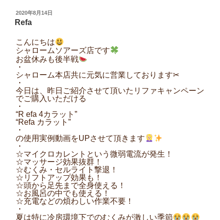
投
2020年8月14日
稿
Refa
日:
こんにちは
シャロームソアーズ店です
お盆休みも後半戦
・
シャローム本店共に元気に営業しております✂︎
・
今日は、昨日ご紹介させて頂いたリファキャンペーン
でご購入いただける
・
“R efa 4カラット”
“Refa カラット”
・
の使用実例動画をUPさせて頂きます
・
☆マイクロカレントという微弱電流が発生！
☆マッサージ効果抜群！
☆むくみ・セルライト撃退！
☆リフトアップ効果も！
☆頭から足先まで全身使える！
☆お風呂の中でも使える！
☆充電などの煩わしい作業不要！
・
夏は特に冷房環境下でのむくみが激しい季節