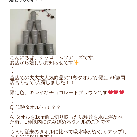
日:
こんにちは、シャロームソアーズです。
お店から嬉しいお知らせです
・
・
当店での大大大人気商品の”1秒タオル”が限定50個(両
店合わせて)入荷しました！！
・
限定色、キレイなチョコレートブラウンです
・
・
Q. “1秒タオル”って？？
・
A. タオルを1cm角に切り取った試験片を水に浮かべ
た時、1秒以内に沈み始めるタオルのことです。
・
つまり従来のタオルに比べて吸水率がかなりアップし
たものになります！