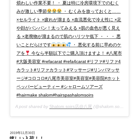
煩わしい作業不要！ ・ 夏は特に冷房環境下でのむく
みが激しい季節
・ むくみを放っておくと……
×セルライト ×疲れが溜まる ×血流悪化で冷え性に ×足
や顔がパンパン！太ってみえる ×肌の血色が悪く見え
る ×老廃物が溜まるので肌のハリツヤ低下 ・ ・ ・ 悪
いことだらけです
・ 悪化する前に早めのケ
アを
今なら半額以下でご購入頂けますよ！ #八尾市
#大阪美容室 #refacarat #refa4carat #リファ#リファ4
カラット#リファカラット#マッサージ#リンパマッサ
ージ#コロコロ#八尾市美容室#美容室#美容院#ホット
ペッパービューティー #シャロームソアーズ
#hairmake shalom#hairspashalomsoirs
A post shared by
Shalom soirs店@八尾
(@shalom.soirs) on
Au
投
2019年11月30日
稿
嬉しい入荷！！