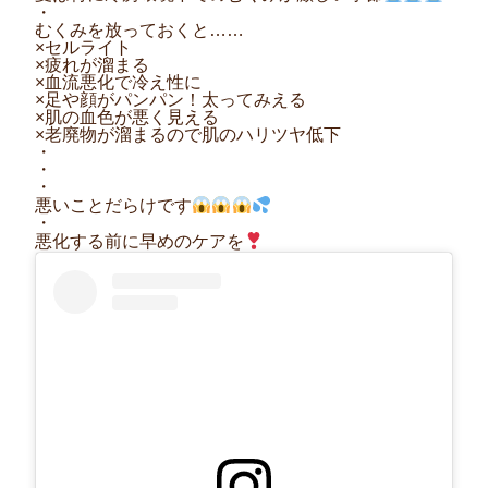
・
むくみを放っておくと……
×セルライト
×疲れが溜まる
×血流悪化で冷え性に
×足や顔がパンパン！太ってみえる
×肌の血色が悪く見える
×老廃物が溜まるので肌のハリツヤ低下
・
・
・
悪いことだらけです
・
悪化する前に早めのケアを