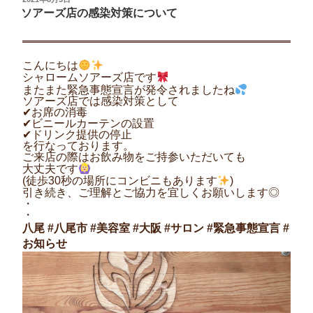
稿
ソアーズ店の感染対策について
日:
こんにちは
シャロームソアーズ店です
またまた緊急事態宣言が発令されましたね
ソアーズ店では感染対策として
✔︎お席の消毒
✔︎ビニールカーテンの設置
✔︎ドリンク提供の停止
を行なっております。
ご来店の際はお飲み物をご持参いただいても
大丈夫です
(徒歩30秒の場所にコンビニもあります
)
引き続き、ご理解とご協力を宜しくお願いします◎
・
・
八尾 #八尾市 #美容室 #大阪 #サロン #緊急事態宣言 #
お知らせ