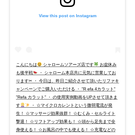
View this post on Instagram
こんにちは
シャロームソアーズ店です
お盆休み
も後半戦
・ シャローム本店共に元気に営業してお
ります✂︎ ・ 今日は、昨日ご紹介させて頂いたリファキ
ャンペーンでご購入いただける ・ "R efa 4カラット"
"Refa カラット" ・ の使用実例動画をUPさせて頂きま
す
・ ☆マイクロカレントという微弱電流が発
生！ ☆マッサージ効果抜群！ ☆むくみ・セルライト
撃退！ ☆リフトアップ効果も！ ☆頭から足先まで全
身使える！ ☆お風呂の中でも使える！ ☆充電などの