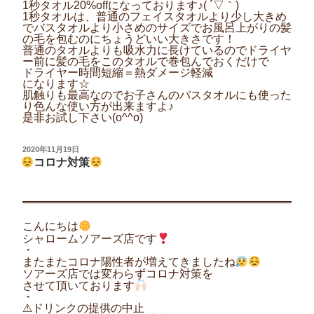
1秒タオル20%offになっております♪( ´▽｀)
1秒タオルは、普通のフェイスタオルより少し大きめ
でバスタオルより小さめのサイズでお風呂上がりの髪
の毛を包むのにちょうどいい大きさです！
普通のタオルよりも吸水力に長けているのでドライヤ
ー前に髪の毛をこのタオルで巻包んでおくだけで
ドライヤー時間短縮＝熱ダメージ軽減
になります☆
肌触りも最高なのでお子さんのバスタオルにも使った
り色んな使い方が出来ますよ♪
是非お試し下さい(o^^o)
投
2020年11月19日
稿
コロナ対策
日:
こんにちは
シャロームソアーズ店です
・
またまたコロナ陽性者が増えてきましたね
ソアーズ店では変わらずコロナ対策を
させて頂いております
・
⚠︎ドリンクの提供の中止