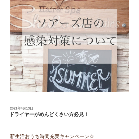
投
2021年4月13日
稿
ドライヤーがめんどくさい方必見！
日:
新生活おうち時間充実キャンペーン☆