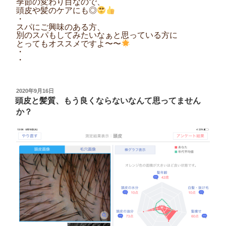
季節の変わり目なので、
頭皮や髪のケアにも◎
・
スパにご興味のある方、
別のスパもしてみたいなぁと思っている方に
とってもオススメですよ〜〜
・
・
投
2020年9月16日
稿
頭皮と髪質、もう良くならないなんて思ってません
日:
か？