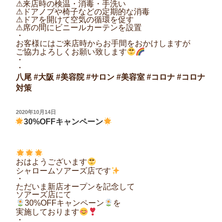
⚠︎来店時の検温・消毒・手洗い
⚠︎ドアノブや椅子などの定期的な消毒
⚠︎ドアを開けて空気の循環を促す
⚠︎席の間にビニールカーテンを設置
・
お客様にはご来店時からお手間をおかけしますが
ご協力よろしくお願い致します
・
・
八尾 #大阪 #美容院 #サロン #美容室 #コロナ #コロナ
対策
投
2020年10月14日
稿
30%OFFキャンペーン
日:
おはようございます
シャロームソアーズ店です
・
ただいま新店オープンを記念して
ソアーズ店にて
30%OFFキャンペーン
を
実施しております
・