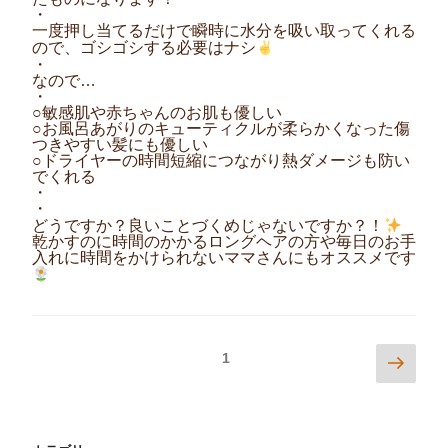
・
一度押し当てるだけで瞬時に水分を吸い取ってくれる
ので、ゴシゴシする必要はナシ
・
なので…
・
○敏感肌や赤ちゃんのお肌も優しい
○お風呂あがりのキューティクルが柔らかくなった傷
つきやすい髪にも優しい
○ドライヤーの時間短縮につながり熱ダメージも防い
でくれる
・
・
どうですか？良いことづくめじゃないですか？！
乾かすのに時間のかかるロングヘアの方や毎日のお手
入れに時間をかけられないママさんにもオススメです
投
次
ページ
1
稿
の
ナ
ペ
ビ
ー
ゲ
ー