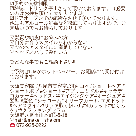
☑︎予約の人数制限
☑︎雑誌、ドリンク停止させて頂いております。（必要
の方はお持ち頂いて大丈夫です◎）
☑︎ドアオープンでの施術をさせて頂いております。
他にもアルコール消毒など徹底しておりますので、ご
来店いつでもお待ちしております。
.
▽髪質や頭皮にお悩みの方
▽自分に合うスタイルがわからない
▽今のヘアスタイルに満足していない
▽ヘッドスパしてみたい方
·
◎どんな事でもご相談下さい!!
·
ご予約はDMかホットペッパー、お電話にて受け付け
ております。
·
大阪美容院 #八尾市美容室#河内山本#ショートヘア #
ショートボブ #ショート#アプリエミドル #キャラデ
コカラー #ヘッドスパ#エイジングケア#オージュア #
髪型 #髪色 #シャローム#オリーブカーキ#エヌドット
#ヘアスタイル#リファ取り扱い店#4カラット#むくみ
ケア#クラッキングセラム
大阪府八尾市山本町1-5-18
▽hair＆make shalom
072-925-0222