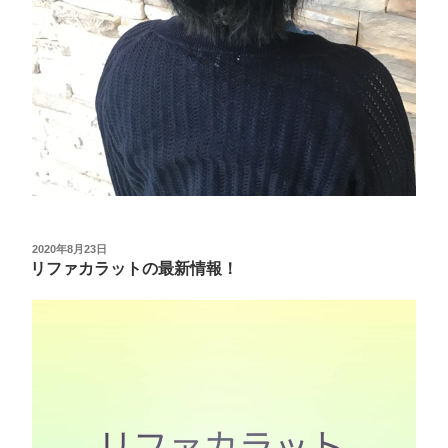
投
2020年8月23日
稿
リファカラットの最新情報！
日: