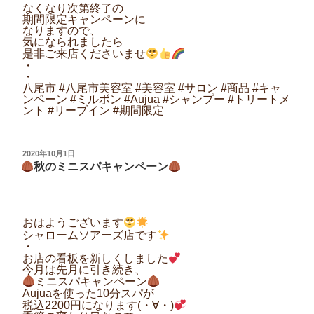
なくなり次第終了の
期間限定キャンペーンに
なりますので、
気になられましたら
是非ご来店くださいませ
・
・
八尾市 #八尾市美容室 #美容室 #サロン #商品 #キャ
ンペーン #ミルボン #Aujua #シャンプー #トリートメ
ント #リーブイン #期間限定
投
2020年10月1日
稿
秋のミニスパキャンペーン
日:
おはようございます
シャロームソアーズ店です
・
お店の看板を新しくしました
今月は先月に引き続き、
ミニスパキャンペーン
Aujuaを使った10分スパが
税込2200円になります(・∀・)