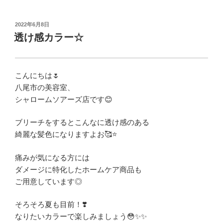
投
2022年6月8日
稿
透け感カラー☆
日:
こんにちは🌷
八尾市の美容室、
シャロームソアーズ店です😊
ブリーチをするとこんなに透け感のある
綺麗な髪色になりますよお🥰⭐️
痛みが気になる方には
ダメージに特化したホームケア商品も
ご用意しています◎
そろそろ夏も目前！❣️
なりたいカラーで楽しみましょう😳✨✨