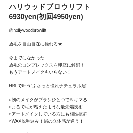
ハリウッドブロウリフト
6930yen(初回4950yen)
@hollywoodbrowlift
眉毛を自由自在に操れる★
今までになかった
眉毛のコンプレックスを即座に解消！
もうアートメイクもいらない！
HBLで叶う”ふさっと憧れナチュラル眉”
○朝のメイクがブラシひとつで即キマる
○まるで毛が増えたような最先端技術
○アートメイクしている方にも相性抜群
○WAX脱毛込み！眉の立体感が違う！