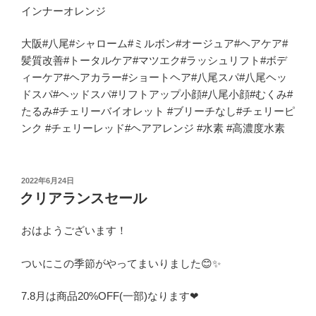
インナーオレンジ
大阪#八尾#シャローム#ミルボン#オージュア#ヘアケア#
髪質改善#トータルケア#マツエク#ラッシュリフト#ボデ
ィーケア#ヘアカラー#ショートヘア#八尾スパ#八尾ヘッ
ドスパ#ヘッドスパ#リフトアップ小顔#八尾小顔#むくみ#
たるみ#チェリーバイオレット #ブリーチなし#チェリーピ
ンク #チェリーレッド#ヘアアレンジ #水素 #高濃度水素
投
2022年6月24日
稿
クリアランスセール
日:
おはようございます！
ついにこの季節がやってまいりました😊✨
7.8月は商品20%OFF(一部)なります❤