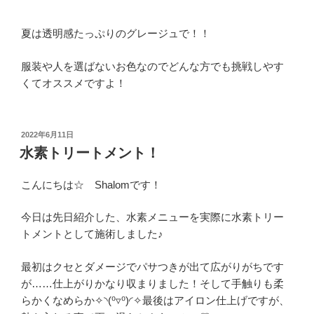
夏は透明感たっぷりのグレージュで！！
服装や人を選ばないお色なのでどんな方でも挑戦しやす
くてオススメですよ！
投
2022年6月11日
稿
水素トリートメント！
日:
こんにちは☆ Shalomです！
今日は先日紹介した、水素メニューを実際に水素トリー
トメントとして施術しました♪
最初はクセとダメージでパサつきが出て広がりがちです
が……仕上がりかなり収まりました！そして手触りも柔
らかくなめらか✧◝(⁰▿⁰)◜✧最後はアイロン仕上げですが、