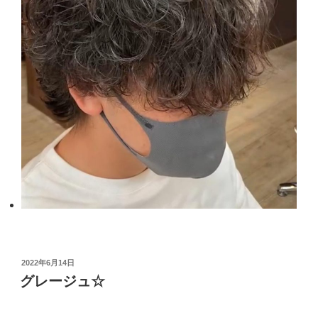
投
2022年6月14日
稿
グレージュ☆
日: