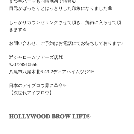
まつ毛パーマも同時施術で時短⏰
目元がぱっちりとはっきりした印象になりました😁
しっかりカウンセリングさせて頂き、施術に入らせて頂
きます☺︎
お問い合わせ、ご予約はお電話にてお待ちしております♪
⌘シャロームソアーズ店⌘
📞0729910555
八尾市八尾木北6-43-2ディアハイムツジ1F
日本のアイブロウ界に革命✨
【次世代アイブロウ】
𝐇𝐎𝐋𝐋𝐘𝐖𝐎𝐎𝐃 𝐁𝐑𝐎𝐖 𝐋𝐈𝐅𝐓®︎