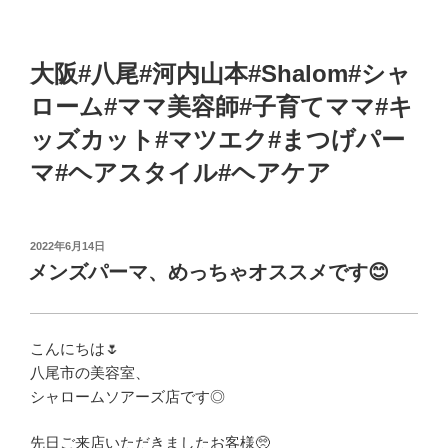
大阪#八尾#河内山本#Shalom#シャ
ローム#ママ美容師#子育てママ#キ
ッズカット#マツエク#まつげパー
マ#ヘアスタイル#ヘアケア
投
2022年6月14日
稿
メンズパーマ、めっちゃオススメです😊
日:
こんにちは🌷
八尾市の美容室、
シャロームソアーズ店です◎
先日ご来店いただきましたお客様🥺