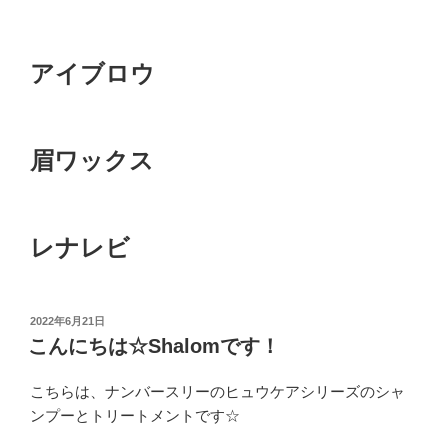
アイブロウ
眉ワックス
レナレビ
投
2022年6月21日
稿
こんにちは☆Shalomです！
日:
こちらは、ナンバースリーのヒュウケアシリーズのシャ
ンプーとトリートメントです☆