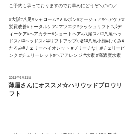
ご予約も承っておりますのでお早めにどうぞ＼(^o^)／
#大阪#八尾#シャローム#ミルボン#オージュア#ヘアケア#
髪質改善#トータルケア#マツエク#ラッシュリフト#ボデ
ィーケア#ヘアカラー#ショートヘア#八尾スパ#八尾ヘッ
ドスパ#ヘッドスパ#リフトアップ小顔#八尾小顔#むくみ#
たるみ#チェリーバイオレット #ブリーチなし#チェリーピ
ンク #チェリーレッド#ヘアアレンジ #水素 #高濃度水素
投
2022年6月21日
稿
薄眉さんにオススメ☆ハリウッドブロウリ
日:
フト