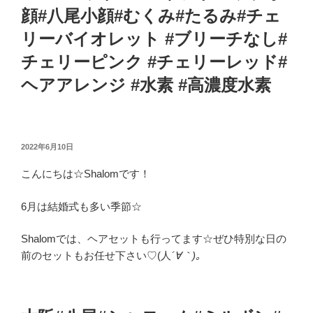
顔#八尾小顔#むくみ#たるみ#チェ
リーバイオレット #ブリーチなし#
チェリーピンク #チェリーレッド#
ヘアアレンジ #水素 #高濃度水素
投
2022年6月10日
稿
こんにちは☆Shalomです！
日:
6月は結婚式も多い季節☆
Shalomでは、ヘアセットも行ってます☆ぜひ特別な日の
前のセットもお任せ下さい♡(人
´∀｀)｡