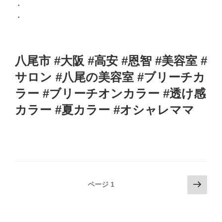
・
・
八尾市 #大阪 #高安 #恩智 #美容室 #
サロン #八尾の美容室 #ブリーチカ
ラー #ブリーチオンカラー #透け感
カラー #夏カラー #オシャレママ
投
次
ページ
1
の
稿
ペ
ナ
ー