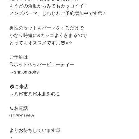
もうどの角度からみてもカッコイイ！
メンズパーマ、じわじわご予約増加中です😳⭐️
男性のセットもパーマをするだけで
かなり時短に&カッコよくきまるので
とってもオススメですよ😳⭐️⭐️
ご予約は
🔍ホットペッパービューティー
→shalomsoirs
🏠ご来店
→八尾市八尾木北6-43-2
📞お電話
0729910555
よりお待ちしています◎
・