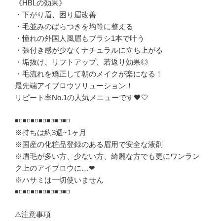
《HBLの効果》
・下がり眉、困り眉改善
・毛並みのばらつきを均等に整える
・憧れの外国人風眉もブラシ1本で叶う
・張付き感が少なくナチュラルに立ち上がる
・垢抜け、リフトアップ、若返り効果◎
・毛流れを矯正して朝のメイクが楽になる！
最先端アイブロウソリューション！
リピート率No.1の人気メニューです🖤🤍
◾◽◾◽◾◽◾◽◾◽◾◽◾◽
※持ちは約3週~1ヶ月
※国産の化粧品登録のある眉用で安全な液剤
※眉毛が多い方、少ない方、綺麗な方でも更にワンラン
ク上のアイブロウに…❤︎
※ハサミは一切使いません
◾◽◾◽◾◽◾◽◾◽◾◽◾◽
⚠注意事項