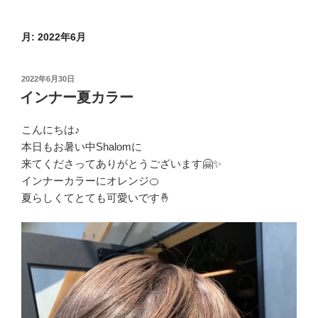
月:
2022年6月
投
2022年6月30日
稿
インナー夏カラー
日:
こんにちは♪
本日もお暑い中Shalomに
来てくださってありがとうございます🤗✨
インナーカラーにオレンジ🍊
夏らしくてとても可愛いです🤞