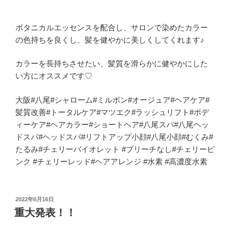
ボタニカルエッセンスを配合し、サロンで染めたカラー
の色持ちを良くし、髪を健やかに美しくしてくれます♪
カラーを長持ちさせたい、髪質を滑らかに健やかにした
い方にオススメです♡
大阪#八尾#シャローム#ミルボン#オージュア#ヘアケア#
髪質改善#トータルケア#マツエク#ラッシュリフト#ボデ
ィーケア#ヘアカラー#ショートヘア#八尾スパ#八尾ヘッ
ドスパ#ヘッドスパ#リフトアップ小顔#八尾小顔#むくみ#
たるみ#チェリーバイオレット #ブリーチなし#チェリーピ
ンク #チェリーレッド#ヘアアレンジ #水素 #高濃度水素
投
2022年6月16日
稿
重大発表！！
日: