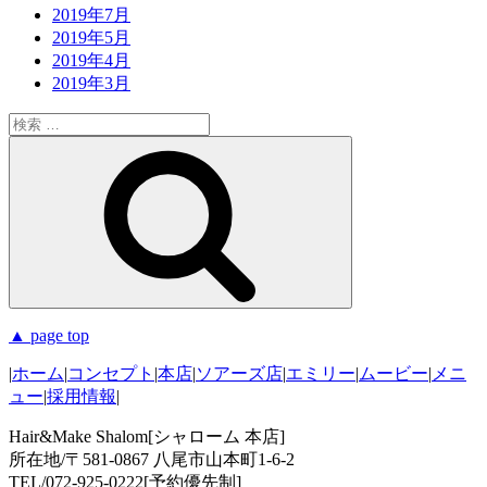
2019年7月
2019年5月
2019年4月
2019年3月
検
索:
検
索
▲ page top
|
ホーム
|
コンセプト
|
本店
|
ソアーズ店
|
エミリー
|
ムービー
|
メニ
ュー
|
採用情報
|
Hair&Make Shalom[シャローム 本店]
所在地/〒581-0867 八尾市山本町1-6-2
TEL/072-925-0222[予約優先制]