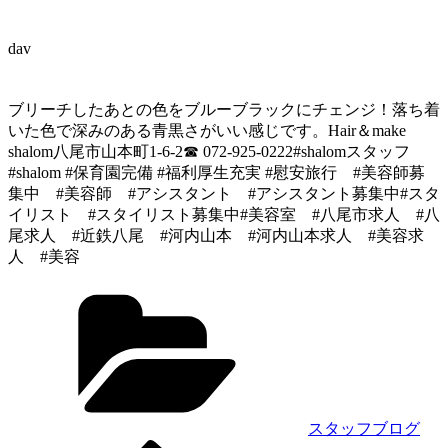
dav
ブリーチしたあとの色をブルーブラックにチェンジ！落ち着
いた色で深みのある青黒さがいい感じです。Hair＆make
shalom八尾市山本町1-6-2☎ 072-925-0222#shalomスタッフ
#shalom #保育園完備 #福利厚生充実 #慰安旅行 #美容師募
集中 #美容師 #アシスタント #アシスタント募集中#スタ
イリスト #スタイリスト募集中#美容室 #八尾市求人 #八
尾求人 #近鉄八尾 #河内山本 #河内山本求人 #美容求
人 #美容
カ
テ
ゴ
リ
ー
スタッフブログ