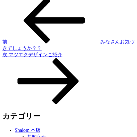
過
投
去
稿
の
投
ナ
稿
ビ
ゲ
前
みなさんお気づ
きでしょうか？？
ー
次
次
マツエクデザインご紹介
シ
の
投
ョ
稿
ン
カテゴリー
Shalom 本店
お知らせ