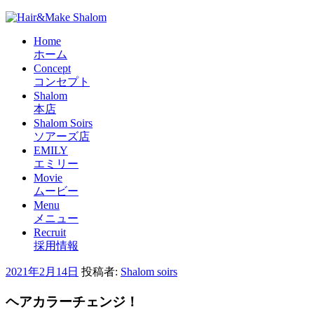
Home
ホーム
Concept
コンセプト
Shalom
本店
Shalom Soirs
ソアーズ店
EMILY
エミリー
Movie
ムービー
Menu
メニュー
Recruit
採用情報
投
2021年2月14日
投稿者:
Shalom soirs
稿
ヘアカラーチェンジ！
日: