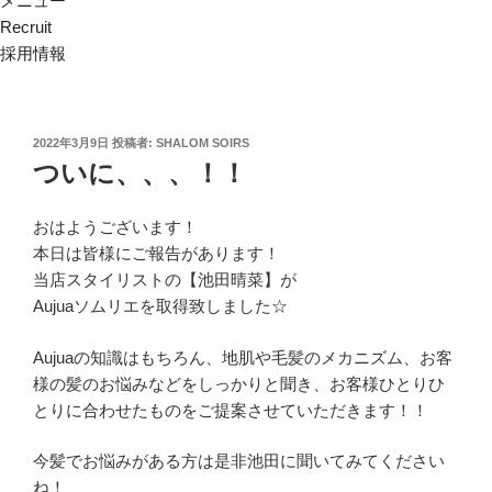
メニュー
Recruit
採用情報
投
2022年3月9日
投稿者:
SHALOM SOIRS
稿
ついに、、、！！
日:
おはようございます！
本日は皆様にご報告があります！
当店スタイリストの【池田晴菜】が
Aujuaソムリエを取得致しました☆
Aujuaの知識はもちろん、地肌や毛髪のメカニズム、お客
様の髪のお悩みなどをしっかりと聞き、お客様ひとりひ
とりに合わせたものをご提案させていただきます！！
今髪でお悩みがある方は是非池田に聞いてみてください
ね！