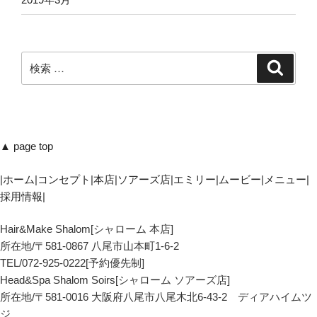
検
検
索
索:
▲ page top
|
ホーム
|
コンセプト
|
本店
|
ソアーズ店
|
エミリー
|
ムービー
|
メニュー
|
採用情報
|
Hair&Make Shalom[シャローム 本店]
所在地/〒581-0867 八尾市山本町1-6-2
TEL/072-925-0222[予約優先制]
Head&Spa Shalom Soirs[シャローム ソアーズ店]
所在地/〒581-0016 大阪府八尾市八尾木北6-43-2 ディアハイムツ
ジ