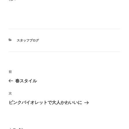
カ
スタッフブログ
テ
ゴ
リ
ー
投
過
前
稿
去
春スタイル
ナ
の
ビ
投
次
次
稿
ゲ
の
ピンクバイオレットで大人かわいいに
投
ー
稿
シ
ョ