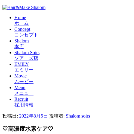
Home
ホーム
Concept
コンセプト
Shalom
本店
Shalom Soirs
ソアーズ店
EMILY
エミリー
Movie
ムービー
Menu
メニュー
Recruit
採用情報
投稿日:
2022年8月5日
投稿者:
Shalom soirs
🤍高濃度水素ケア🤍