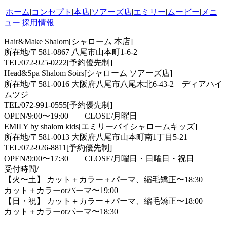
|
ホーム
|
コンセプト
|
本店
|
ソアーズ店
|
エミリー
|
ムービー
|
メニ
ュー
|
採用情報
|
Hair&Make Shalom[シャローム 本店]
所在地/〒581-0867 八尾市山本町1-6-2
TEL/072-925-0222[予約優先制]
Head&Spa Shalom Soirs[シャローム ソアーズ店]
所在地/〒581-0016 大阪府八尾市八尾木北6-43-2 ディアハイ
ムツジ
TEL/072-991-0555[予約優先制]
OPEN/9:00〜19:00 CLOSE/月曜日
EMILY by shalom kids[エミリーバイシャロームキッズ]
所在地/〒581-0013 大阪府八尾市山本町南1丁目5-21
TEL/072-926-8811[予約優先制]
OPEN/9:00〜17:30 CLOSE/月曜日・日曜日・祝日
受付時間/
【火〜土】 カット＋カラー＋パーマ、縮毛矯正〜18:30
カット＋カラーorパーマ〜19:00
【日・祝】 カット＋カラー＋パーマ、縮毛矯正〜18:00
カット＋カラーorパーマ〜18:30