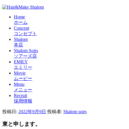
Home
ホーム
Concept
コンセプト
Shalom
本店
Shalom Soirs
ソアーズ店
EMILY
エミリー
Movie
ムービー
Menu
メニュー
Recruit
採用情報
投稿日:
2022年9月9日
投稿者:
Shalom soirs
東と申します。